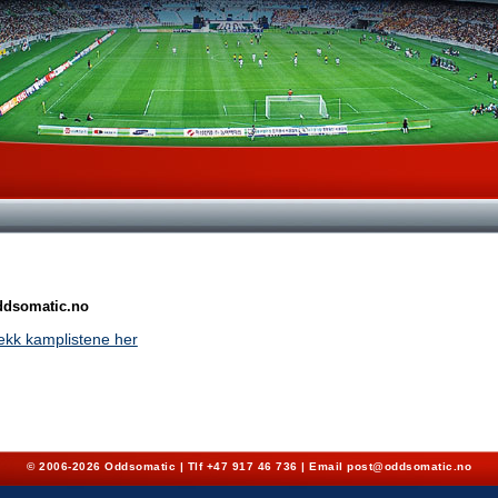
dsomatic.no
ekk kamplistene her
© 2006-2026 Oddsomatic | Tlf +47 917 46 736 | Email
post@oddsomatic.no