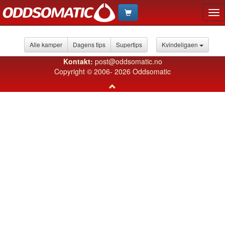
Alle kamper
Dagens tips
Supertips
Kvindeligaen
Kontakt:
post@oddsomatic.no
Copyright © 2006- 2026 Oddsomatic