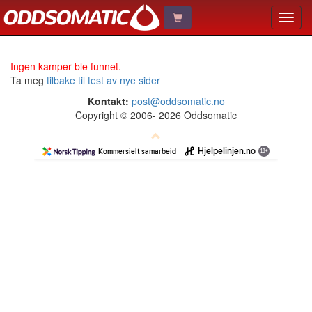
Ingen kamper ble funnet.
Ta meg
tilbake til test av nye sider
Kontakt:
post@oddsomatic.no
Copyright © 2006- 2026 Oddsomatic