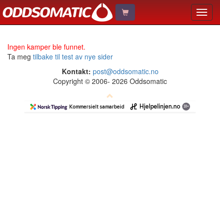
Ingen kamper ble funnet.
Ta meg
tilbake til test av nye sider
Kontakt:
post@oddsomatic.no
Copyright © 2006- 2026 Oddsomatic